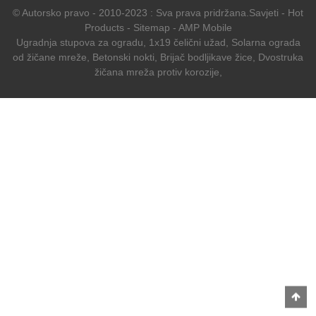
© Autorsko pravo - 2010-2023 : Sva prava pridržana.
Savjeti
-
Hot
Products
-
Sitemap
-
AMP Mobile
Ugradnja stupova za ogradu
,
1x19 čelični užad
,
Solarna ograda
od žičane mreže
,
Betonski nokti
,
Brijač bodljikave žice
,
Dvostruka
žičana mreža protiv korozije
,