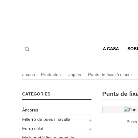
A CASA
SOB
a casa
Productes
Ungles
Punts de fixació d'acer
Punts de fix
CATEGORIES
Àncores
Filferro de pues i navalla
Punts 
Ferro colat
Malla metàl·lica expandida