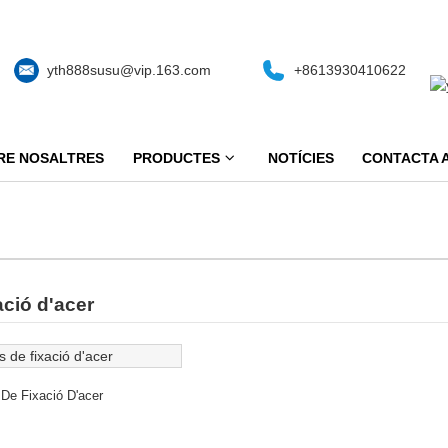
yth888susu@vip.163.com
+8613930410622
RE NOSALTRES
PRODUCTES
NOTÍCIES
CONTACTA 
ació d'acer
De Fixació D'acer