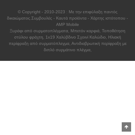
© Copyright - 2010-2023 : Με την επιφύλαξη παντός
δικαιώματος.
Συμβουλές
-
Καυτά προϊόντα
-
Χάρτης ιστότοπου
-
AMP Mobile
Ξυράφι από συρματοπλέγματα
,
Μπετόν καρφιά
,
Τοποθέτηση
στύλου φράχτη
,
1x19 Χαλύβδινο Σχοινί Καλώδιο
,
Ηλιακή
περίφραξη από συρματόπλεγμα
,
Αντιδιαβρωτική περίφραξη με
διπλό συρμάτινο πλέγμα
,