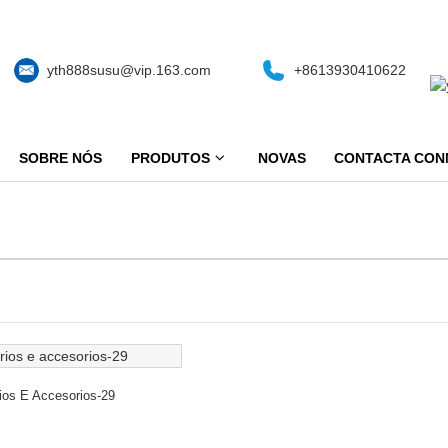
yth888susu@vip.163.com
+8613930410622
SOBRE NÓS
PRODUTOS
NOVAS
CONTACTA CO
ios E Accesorios-29