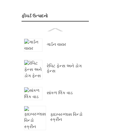
ફીચર્ડ ઉત્પાદનો
ગાર્ડન વાયર
રેબિટ ફેન્સ અને ડોગ
ફેન્સ
સાંકળ લિંક વાડ
ફાઇબરગ્લાસ વિન્ડો
સ્ક્રીન