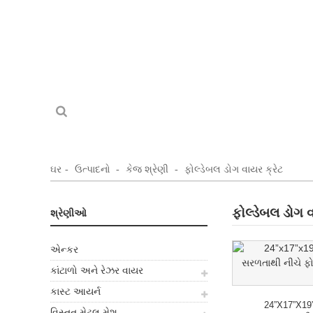
ઘર
ઉત્પાદનો
કેજ શ્રેણી
ફોલ્ડેબલ ડોગ વાયર ક્રેટ
ફોલ્ડેબલ ડોગ વ
શ્રેણીઓ
એન્કર
કાંટાળો અને રેઝર વાયર
કાસ્ટ આયર્ન
24”x17”x19”
વિસ્તૃત મેટલ મેશ