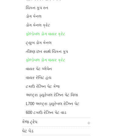
ચિકન કૂપ રન
ડોગ કેનલ
ડોગ કેનલ ક્રેટ
ફોલ્ડેબલ ડોગ વાયર ક્રેટ
ટ્યુબ ડોગ કેનલ
તીક્ષ્ણ છત સાથે ચિકન કૂપ
ફોલ્ડેબલ ડોગ વાયર ક્રેટ
વાયર પેટ પ્લેપેન
વાયર રેબિટ હચ
ટકાઉ રેઝિન પેટ કેજ
અલ્ટ્રા ડ્યુરેબલ રેઝિન પેટ વિલા
L700 અલ્ટ્રા ડ્યુરેબલ રેઝિન પેટ
વાડ
600 ટકાઉ રેઝિન પેટ વાડ
કેજ ટ્રેપ
પેટ પેડ