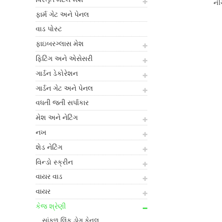
નીચ
ફાર્મ ગેટ અને પેનલ
વાડ પોસ્ટ
ફાઇબરગ્લાસ મેશ
ફિટિંગ અને એસેસરી
ગાર્ડન ડેકોરેશન
ગાર્ડન ગેટ અને પેનલ
વધતી જતી સર્પાકાર
મેશ અને નેટિંગ
નખ
શેડ નેટિંગ
વિન્ડો સ્ક્રીન
વાયર વાડ
વાયર
કેજ શ્રેણી
સાંકળ લિંક ડોગ કેનલ