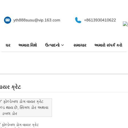
yth888susu@vip.163.com
+8613930410622
ઘર
અમારા વિશે
ઉત્પાદનો
સમાચાર
અમારો સંપર્ક કરો
ાયર ક્રેટ
 ફોલ્ડેબલ ડોગ વાયર ક્રેટ