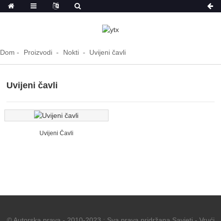
Dom
Proizvodi
Nokti
Uvijeni čavli
Uvijeni čavli
Uvijeni Čavli
© Autorska prava - 2010-2023 : Sva prava pridržana.
Savjeti
-
Vrući