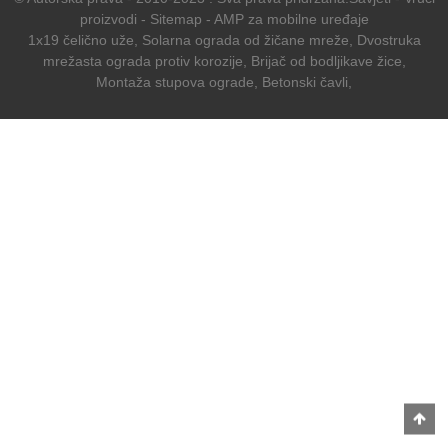
proizvodi
-
Sitemap
-
AMP za mobilne uređaje
1x19 čelično uže
,
Solarna ograda od žičane mreže
,
Dvostruka
mrežasta ograda protiv korozije
,
Brijač od bodljikave žice
,
Montaža stupova ograde
,
Betonski čavli
,