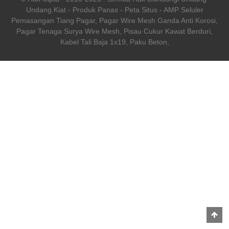
Undang.
Kiat
-
Produk Panas
-
Peta Situs
-
AMP Seluler
Pemasangan Tiang Pagar
,
Pagar Wire Mesh Ganda Anti Korosi
,
Pagar Tenaga Surya Wire Mesh
,
Pisau Cukur Kawat Berduri
,
Kabel Tali Baja 1x19
,
Paku Beton
,