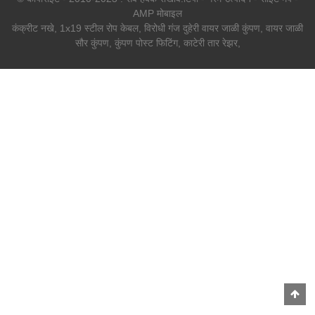
AMP मोबाइल
कंक्रीट नखे
,
1x19 स्टील रोप केबल
,
विरोधी गंज दुहेरी वायर जाळी कुंपण
,
वायर जाळी
सौर कुंपण
,
कुंपण पोस्ट फिटिंग
,
काटेरी तार रेझर
,