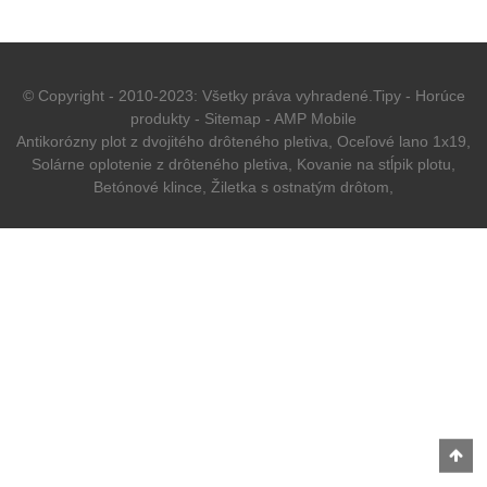
© Copyright - 2010-2023: Všetky práva vyhradené.
Tipy
-
Horúce
produkty
-
Sitemap
-
AMP Mobile
Antikorózny plot z dvojitého drôteného pletiva
,
Oceľové lano 1x19
,
Solárne oplotenie z drôteného pletiva
,
Kovanie na stĺpik plotu
,
Betónové klince
,
Žiletka s ostnatým drôtom
,