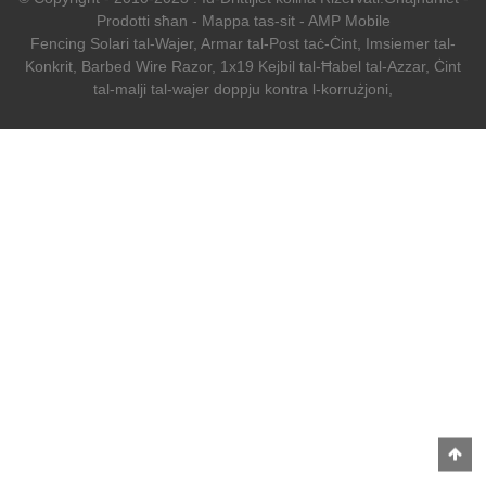
Prodotti sħan
-
Mappa tas-sit
-
AMP Mobile
Fencing Solari tal-Wajer
,
Armar tal-Post taċ-Ċint
,
Imsiemer tal-
Konkrit
,
Barbed Wire Razor
,
1x19 Kejbil tal-Ħabel tal-Azzar
,
Ċint
tal-malji tal-wajer doppju kontra l-korrużjoni
,