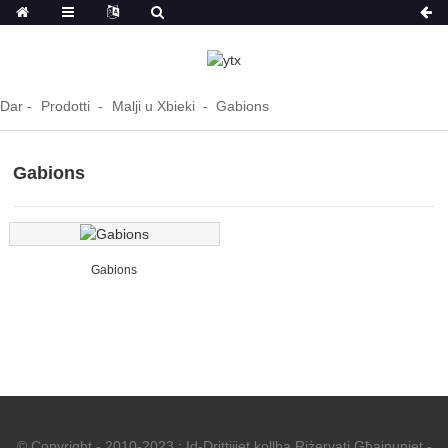
Dar
Prodotti
Malji u Xbieki
Gabions
Gabions
Gabions
© Copyright - 2010-2023 : Id-Drittijiet kollha Riżervati.
Għajnuniet
-