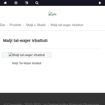
Dar
Prodotti
Malji u Xbieki
Malji tal-wajer irbattuti
Malji tal-wajer irbattuti
Malji Tal-Wajer Irbattuti
© Copyright - 2010-2023 : Id-Drittijiet kollha Riżervati.
Għajnuniet
-