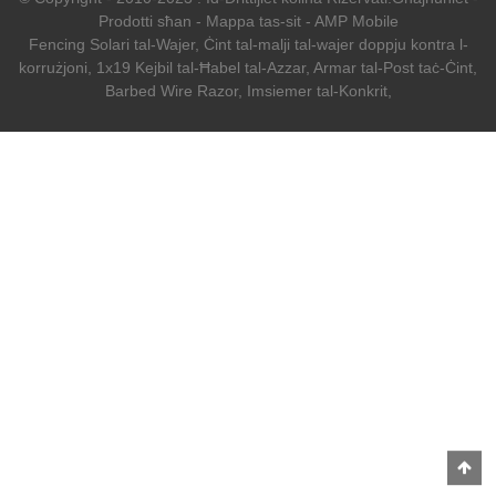
Prodotti sħan
-
Mappa tas-sit
-
AMP Mobile
Fencing Solari tal-Wajer
,
Ċint tal-malji tal-wajer doppju kontra l-
korrużjoni
,
1x19 Kejbil tal-Ħabel tal-Azzar
,
Armar tal-Post taċ-Ċint
,
Barbed Wire Razor
,
Imsiemer tal-Konkrit
,