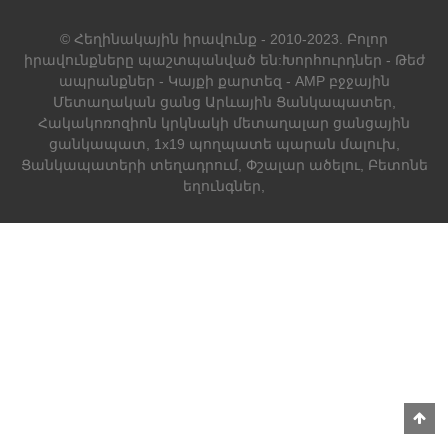
© Հեղինակային իրավունք - 2010-2023. Բոլոր
իրավունքները պաշտպանված են:
Խորհուրդներ
-
Թեժ
ապրանքներ
-
Կայքի քարտեզ
-
AMP բջջային
Մետաղական ցանց Արևային Ցանկապատեր
,
Հակակոռոզիոն կրկնակի մետաղալար ցանցային
ցանկապատ
,
1x19 պողպատե պարան մալուխ
,
Ցանկապատերի տեղադրում
,
Փշալար ածելու
,
Բետոնե
եղունգներ
,