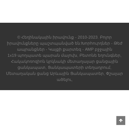
© Հեղինակային իրավունք - 2010-2023. Բոլոր
իրավունքները պաշտպանված են:
Խորհուրդներ
-
Թեժ
ապրանքներ
-
Կայքի քարտեզ
-
AMP բջջային
1x19 պողպատե պարան մալուխ
,
Բետոնե եղունգներ
,
Հակակոռոզիոն կրկնակի մետաղալար ցանցային
ցանկապատ
,
Ցանկապատերի տեղադրում
,
Մետաղական ցանց Արևային Ցանկապատեր
,
Փշալար
ածելու
,