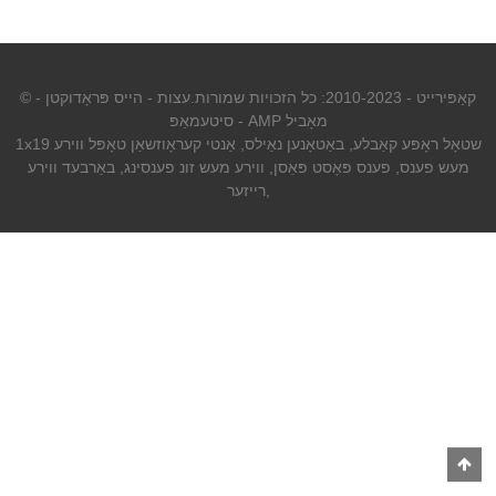
© קאַפּירייט - 2010-2023: כל הזכויות שמורות.
עצות
-
הייס פּראָדוקטן
-
AMP מאָביל
-
סיטעמאַפּ
1x19 שטאָל ראָפּע קאַבלע
,
באַטאָנען נאַילס
,
אַנטי קעראָוזשאַן טאָפּל ווירע
מעש פענס
,
פענס פּאָסט פּאַסן
,
ווירע מעש זונ פענסינג
,
באַרבעד ווירע
,
רייזער