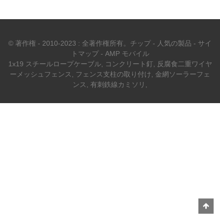
© 著作権 - 2010-2023 : 全著作権所有。
チップ
-
人気の製品
-
サイ
トマップ
-
AMP モバイル
1x19 スチールロープケーブル
,
コンクリート釘
,
反腐食二重ワイヤ
ーメッシュフェンス
,
フェンス支柱の取り付け
,
金網ソーラーフェ
ンス
,
有刺鉄線カミソリ
,