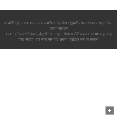
© कॉपीराइट - 2010-2023: सर्वाधिकार सुरक्षित।
सुझावों
-
गरम सामान
-
साइट मैप
-
एएमपी मोबाइल
1x19 स्टील रस्सी केबल
,
कंक्रीट के नाखून
,
संक्षारण रोधी डबल वायर मेष बाड़
,
बाड़
पोस्ट फिटिंग
,
तार जाल सौर बाड़ लगाना
,
कांटेदार तार का उस्तरा
,