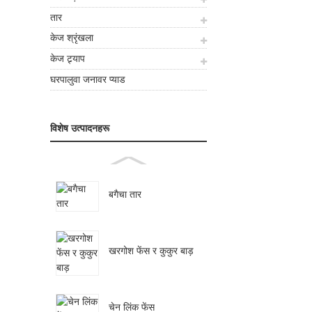
तार
केज श्रृंखला
केज ट्र्याप
घरपालुवा जनावर प्याड
विशेष उत्पादनहरू
बगैचा तार
खरगोश फेंस र कुकुर बाड़
चेन लिंक फेंस