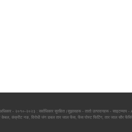
 अधिकार - २०१०-२०२३ : सर्वाधिकार सुरक्षित।
सुझावहरू
-
तातो उत्पादनहरू
-
साइटम्याप
-
ी केबल
,
कंक्रीट नङ
,
विरोधी जंग डबल तार जाल फेंस
,
फेंस पोस्ट फिटिंग
,
तार जाल सौर फेंसिं