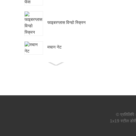
फाइबरग्लास विन्डो स्क्रिन
मचान नेट
जस्ती छत नङ छाता
टाउको
सामान्य नङ
© प्रतिलिपि
1x19 स्टील डोर
वेल्डेड जाल