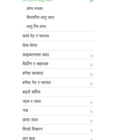
कोण मनका
विस्तारित धातु जाल
धातु रिब लाथ
फार्म गेट र प्यानल
फेंस पोस्ट
फाइबरग्लास जाल
फिटिंग र सहायक
बगैचा सजावट
बगैचा गेट र प्यानल
बढ्दो सर्पिल
जाल र जाल
नङ
छाया जाल
विन्डो स्क्रिन
तार बाड़