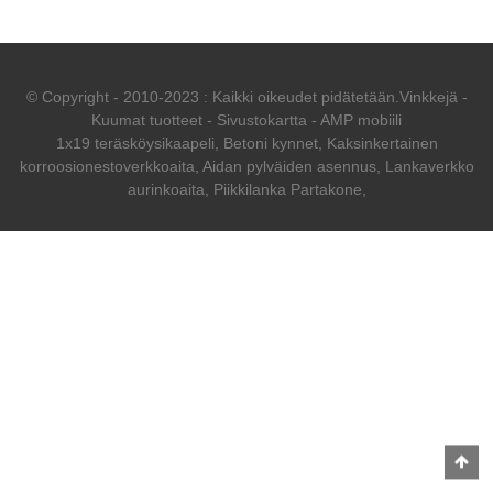
© Copyright - 2010-2023 : Kaikki oikeudet pidätetään.
Vinkkejä
-
Kuumat tuotteet
-
Sivustokartta
-
AMP mobiili
1x19 teräsköysikaapeli
,
Betoni kynnet
,
Kaksinkertainen
korroosionestoverkkoaita
,
Aidan pylväiden asennus
,
Lankaverkko
aurinkoaita
,
Piikkilanka Partakone
,