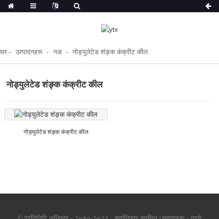
घर
उत्पादनहरू
नङ
नोड्युलेटेड शंङ्क कंक्रीट कील
नोड्युलेटेड शंङ्क कंक्रीट कील
नोड्युलेटेड शंङ्क कंक्रीट कील
© प्रतिलिपि अधिकार - २०१०-२०२३ : सर्वाधिकार सुरक्षित।
सुझावहरू
-
तातो