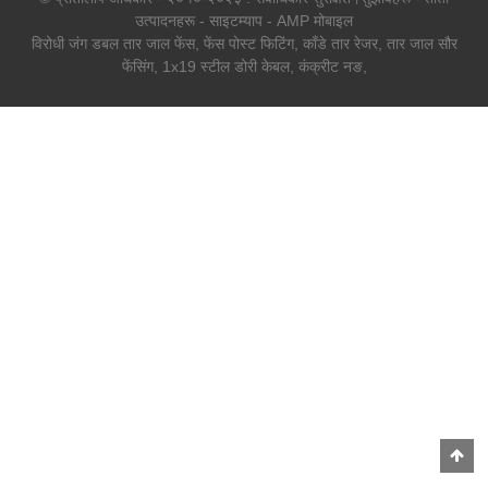
उत्पादनहरू
-
साइटम्याप
-
AMP मोबाइल
विरोधी जंग डबल तार जाल फेंस
,
फेंस पोस्ट फिटिंग
,
काँडे तार रेजर
,
तार जाल सौर
फेंसिंग
,
1x19 स्टील डोरी केबल
,
कंक्रीट नङ
,