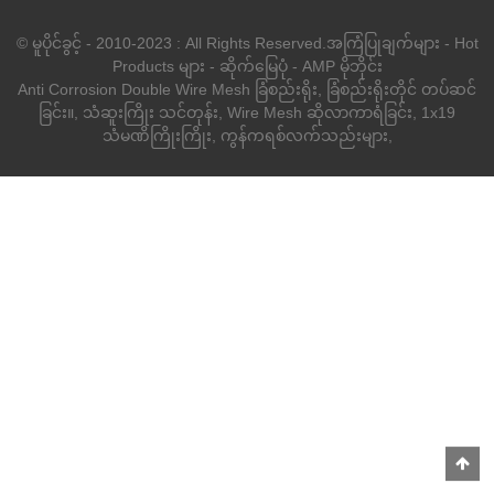
© မူပိုင်ခွင့် - 2010-2023 : All Rights Reserved.
အကြံပြုချက်များ
-
Hot
Products များ
-
ဆိုက်မြေပုံ
-
AMP မိုဘိုင်း
Anti Corrosion Double Wire Mesh ခြံစည်းရိုး
,
ခြံစည်းရိုးတိုင် တပ်ဆင်
ခြင်း။
,
သံဆူးကြိုး သင်တုန်း
,
Wire Mesh ဆိုလာကာရံခြင်း
,
1x19
သံမဏိကြိုးကြိုး
,
ကွန်ကရစ်လက်သည်းများ
,