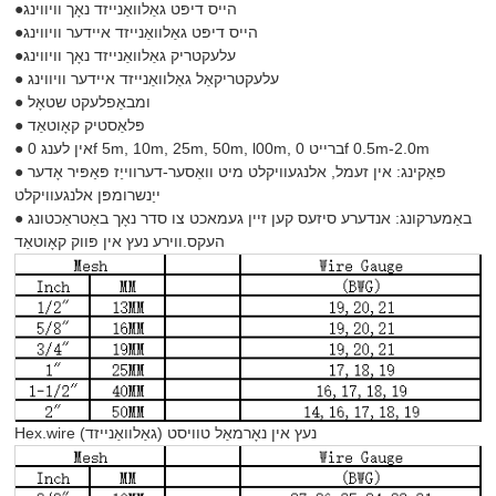
●הייס דיפּט גאַלוואַנייזד נאָך וויווינג
●הייס דיפּט גאַלוואַנייזד איידער וויווינג
●עלעקטריק גאַלוואַנייזד נאָך וויווינג
● עלעקטריקאַל גאַלוואַנייזד איידער וויווינג
● ומבאַפלעקט שטאָל
● פּלאַסטיק קאָוטאַד
● אין לענג 0f 5m, 10m, 25m, 50m, l00m, ברייט 0f 0.5m-2.0m
● פּאַקינג: אין זעמל, אלנגעוויקלט מיט וואַסער-דערווייַז פּאַפּיר אָדער
ייַנשרומפּן אלנגעוויקלט
● באַמערקונג: אנדערע סיזעס קען זיין געמאכט צו סדר נאָך באַטראַכטונג
העקס.ווירע נעץ אין פּווק קאָוטאַד
Hex.wire נעץ אין נאָרמאַל טוויסט (גאַלוואַנייזד)