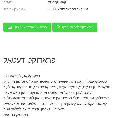
YiTongHang
סאָרט:
10000 שטיק / פּיעס פּער חודש
צושטעלן אַביליטי:
אראפקאפיע ווי פּדף
שיקן E- בריוו צו אונדז
פּראָדוקט דעטאַל
כעקסאַגאַנאַל דראָט נעץ
כעקסאַגאַנאַל דראָט נעץ געשאפן מיט העכער קוואַליטעט פון נידעריק
טשאַד אייַזן דראָט, נאָרמאַלי גאַלוואַנייזד אָדער פּלאַסטיק קאָוטאַד פֿאַר
לאַנג לעבן, די ייגל איז פעסט אין סטרוקטור און האט פלאַך
ייבערפלאַך.עס איז וויידלי געניצט אין ינדאַסטרי און לאַנדווירטשאַפטלעך
קאַנסטראַקשאַנז.עס קענען אויך זיין געוויינט ווי פּלויט פֿאַר אָף שטייַג,
פישערייַ, גאָרטן, קינדער שפּילפּלאַץ עטק.
פאַרטיק בנימצא