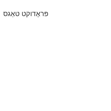
פּראָדוקט טאַגס