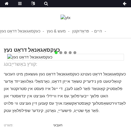
היים
פּראָדוקטן
מעש & נעץ
כעקסאַגאַנאַל דראָט נעץ
כעקסאַגאַנאַל דראָט נעץ
קורץ באַשרייַבונג:
כעקסאַגאַנאַל דראָט נעטינג כעקסאַגאַנאַל דראָט נעץ געשאפן מיט העכער
קוואַליטעט פון נידעריק טשאַד אייַזן דראָט, נאָרמאַלי גאַלוואַנייזד אָדער
פּלאַסטיק קאָוטאַד פֿאַר לאַנג לעבן, די ייגל איז פעסט אין סטרוקטור און
האט פלאַך ייבערפלאַך.עס איז וויידלי געניצט אין ינדאַסטרי און
לאַנדווירטשאַפטלעך קאַנסטראַקשאַנז.אויך עס קענען זיין געניצט ווי פּלויט
פֿאַר אָף שטייַג, פישערייַ, גאָרטן, קינדער שפּילפּלאַץ עטק.
העבעי
פּאָרט: