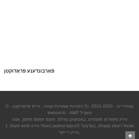
פֿאַרבונדענע פּראָדוקטן
© קאַפּירייט - 2010-2023: כל הזכויות שמורות.
עצות
-
הייס פּראָדוקטן
-
AMP מאָביל
-
סיטעמאַפּ
ווירע מעש זונ פענסינג
,
באַטאָנען נאַילס
,
פענס פּאָסט פּאַסן
,
אַנטי
1x19 שטאָל ראָפּע קאַבלע
,
באַרבעד
קעראָוזשאַן טאָפּל ווירע מעש פענס
,
,
ווירע רייזער