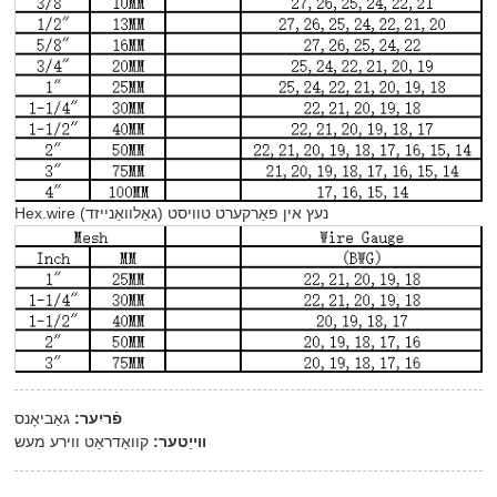
Hex.wire נעץ אין פאַרקערט טוויסט (גאַלוואַנייזד)
פֿריִער:
גאַביאָנס
ווייַטער:
קוואַדראַט ווירע מעש