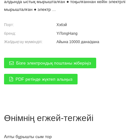
алдында ыстық мырышталған ● тоқылғаннан кейін электрлі
мырышталған ● электр ...
Порт:
Хэбэй
бренд:
YiTongHang
Жабдықтау мүмкіндігі:
Айына 10000 дана/дана
Бізге электрондық поштаны жіберіңіз
PDF ретінде жүктеп алыңыз
Өнімнің егжей-тегжейі
Алты бұрышты сым тор