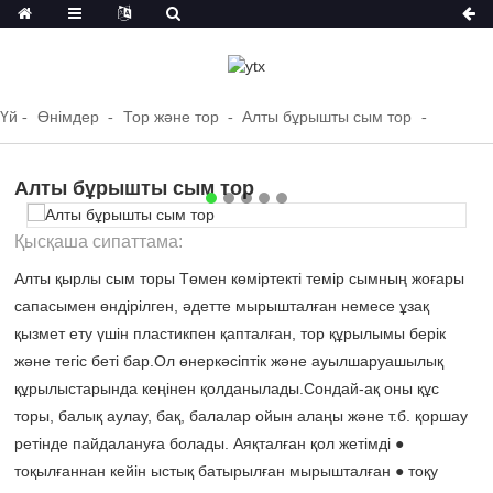
Үй
Өнімдер
Тор және тор
Алты бұрышты сым тор
Алты бұрышты сым тор
Қысқаша сипаттама:
Алты қырлы сым торы Төмен көміртекті темір сымның жоғары
сапасымен өндірілген, әдетте мырышталған немесе ұзақ
қызмет ету үшін пластикпен қапталған, тор құрылымы берік
және тегіс беті бар.Ол өнеркәсіптік және ауылшаруашылық
құрылыстарында кеңінен қолданылады.Сондай-ақ оны құс
торы, балық аулау, бақ, балалар ойын алаңы және т.б. қоршау
ретінде пайдалануға болады. Аяқталған қол жетімді ●
тоқылғаннан кейін ыстық батырылған мырышталған ● тоқу