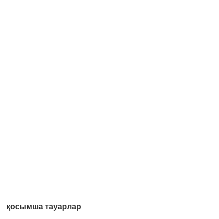
қосымша тауарлар