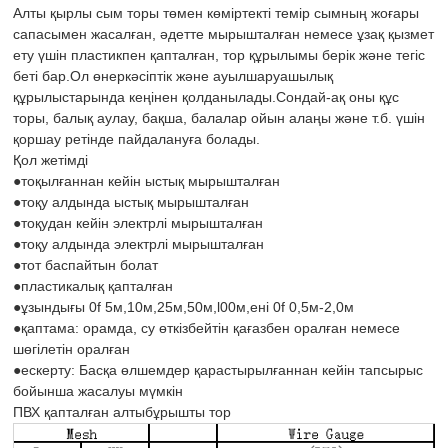
Алты қырлы сым торы төмен көміртекті темір сымның жоғары
сапасымен жасалған, әдетте мырышталған немесе ұзақ қызмет
ету үшін пластикпен қапталған, тор құрылымы берік және тегіс
беті бар.Ол өнеркәсіптік және ауылшаруашылық
құрылыстарында кеңінен қолданылады.Сондай-ақ оны құс
торы, балық аулау, бақша, балалар ойын алаңы және т.б. үшін
қоршау ретінде пайдалануға болады.
Қол жетімді
●тоқылғаннан кейін ыстық мырышталған
●тоқу алдында ыстық мырышталған
●тоқудан кейін электрлі мырышталған
●тоқу алдында электрлі мырышталған
●тот баспайтын болат
●пластикалық қапталған
●ұзындығы 0f 5м,10м,25м,50м,l00м,ені 0f 0,5м-2,0м
●қаптама: орамда, су өткізбейтін қағазбен оралған немесе
шөгілетін оралған
●ескерту: Басқа өлшемдер қарастырылғаннан кейін тапсырыс
бойынша жасалуы мүмкін
ПВХ қапталған алтыбұрышты тор