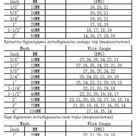
Қалыпты бұралудағы алтыбұрышты сымды тор (мырышталған)
Кері бұралған алтыбұрышты сым торы (мырышталған)