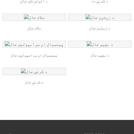
د کټ پرده
د الوتونکو جال
د زیتون جال
سلام جال
د مچیو جال
پینټبال او ټرامپولین جال
د کرنې جال