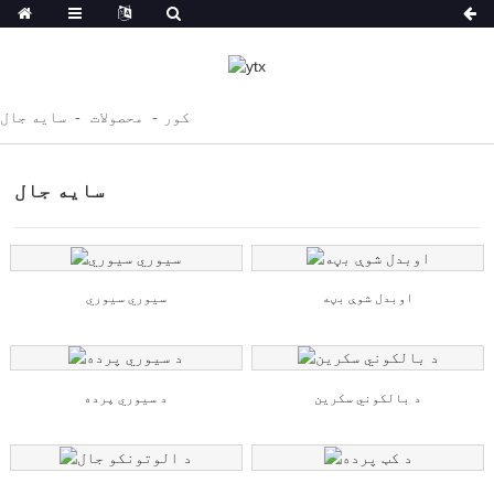
کور
محصولات
سایه جال
سایه جال
اوبدل شوې بڼه
سیوري سیوري
د بالکوني سکرین
د سیوري پرده