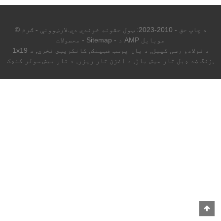
© د چاپ حق - 2010-2023: ټول حقونه خوندي دي.
لارښوونې
-
ګرم
د AMP موبایل
-
Sitemap
-
محصولات
1x19 د فولادو رسی کیبل
,
د باړ پوسټ فټینګ
,
کانکریټي نخرې
,
د
,
زنگ ضد ډبل تار میش باڑ
,
د اغزن تار ریزر
,
د تار میش سولر کنډک