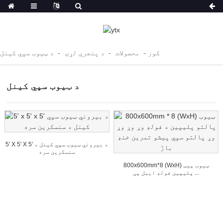
کور
محصولات
د پنجرې لړۍ
د ټیوب سپي کینل
د ټیوب سپي کینل
5' X 5' X 5' د بیروني ټیوب سپي کینل د
سنسکرین سره
800x600mm*8 (WxH) ټیوب پیټ
پلیپین فولډ ایبل پی ...