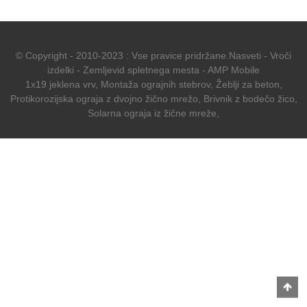
© Copyright - 2010-2023 : Vse pravice pridržane.
Nasveti
-
Vroči
izdelki
-
Zemljevid spletnega mesta
-
AMP Mobile
1x19 jeklena vrv
,
Montaža ograjnih stebrov
,
Žeblji za beton
,
Protikorozijska ograja z dvojno žično mrežo
,
Brivnik z bodečo žico
,
Solarna ograja iz žične mreže
,