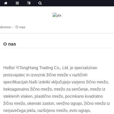
domov
O nas
O nas
HeBei YiTongHang Trading Co., Ltd. je specializiran
proizvajalec in izvoznik žične mreže v različnih
specifikacijah.Naši izdelki vključujejo varjeno žično mrežo,
heksagonalno žično mrežo, mrežo za senčenje, mrežo iz
steklenih vlaken, plastično mrežo, pocinkano kvadratno
žično mrežo, okenski zaslon, verižno ograjo, žično mrežo iz
nerjavečega jekla, razširjeno mrežo, evro ograjo,