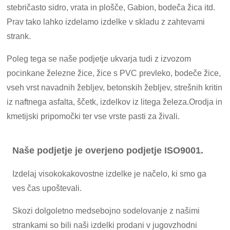
stebričasto sidro, vrata in plošče, Gabion, bodeča žica itd.
Prav tako lahko izdelamo izdelke v skladu z zahtevami
strank.
Poleg tega se naše podjetje ukvarja tudi z izvozom
pocinkane železne žice, žice s PVC prevleko, bodeče žice,
vseh vrst navadnih žebljev, betonskih žebljev, strešnih kritin
iz naftnega asfalta, ščetk, izdelkov iz litega železa.Orodja in
kmetijski pripomočki ter vse vrste pasti za živali.
Naše podjetje je overjeno podjetje ISO9001.
Izdelaj visokokakovostne izdelke je načelo, ki smo ga
ves čas upoštevali.
Skozi dolgoletno medsebojno sodelovanje z našimi
strankami so bili naši izdelki prodani v jugovzhodni