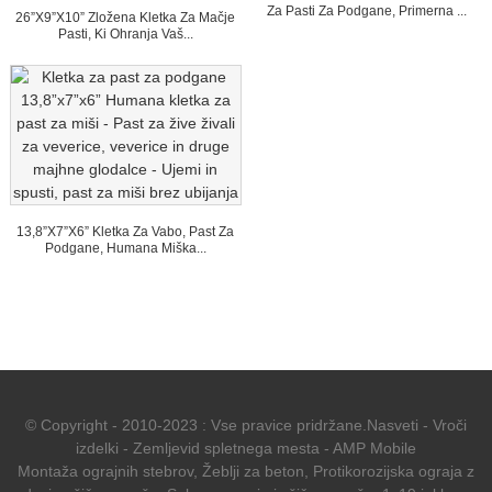
Za Pasti Za Podgane, Primerna ...
26”x9”x10” Zložena Kletka Za Mačje
Pasti, Ki Ohranja Vaš...
13,8”x7”x6” Kletka Za Vabo, Past Za
Podgane, Humana Miška...
© Copyright - 2010-2023 : Vse pravice pridržane.
Nasveti
-
Vroči
izdelki
-
Zemljevid spletnega mesta
-
AMP Mobile
Montaža ograjnih stebrov
,
Žeblji za beton
,
Protikorozijska ograja z