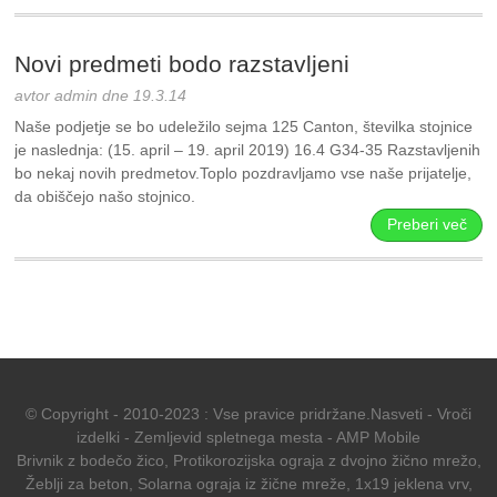
Novi predmeti bodo razstavljeni
avtor admin dne 19.3.14
Naše podjetje se bo udeležilo sejma 125 Canton, številka stojnice
je naslednja: (15. april – 19. april 2019) 16.4 G34-35 Razstavljenih
bo nekaj novih predmetov.Toplo pozdravljamo vse naše prijatelje,
da obiščejo našo stojnico.
Preberi več
© Copyright - 2010-2023 : Vse pravice pridržane.
Nasveti
-
Vroči
izdelki
-
Zemljevid spletnega mesta
-
AMP Mobile
Brivnik z bodečo žico
,
Protikorozijska ograja z dvojno žično mrežo
,
Žeblji za beton
,
Solarna ograja iz žične mreže
,
1x19 jeklena vrv
,