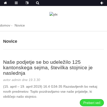
domov
Novice
Novice
Naše podjetje se bo udeležilo 125
kantonskega sejma, številka stojnice je
naslednja
avtor admin dne 19.3.30
(15. april – 19. april 2019) 16.4 G34-35 Razstavljenih bo nekaj
novih predmetov. Toplo pozdravljamo vse naše prijatelje, ki
obiščejo našo stojnico.
Preberi več