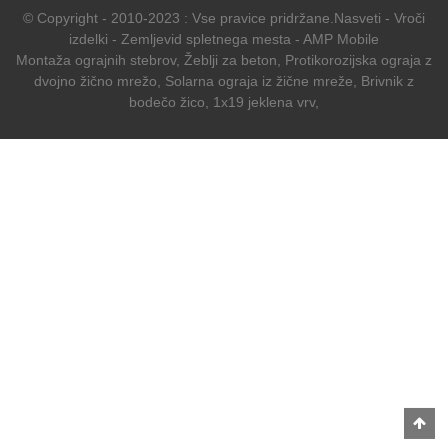
© Copyright - 2010-2023 : Vse pravice pridržane.
Nasveti
-
Vroči
izdelki
-
Zemljevid spletnega mesta
-
AMP Mobile
Montaža ograjnih stebrov
,
Žeblji za beton
,
Protikorozijska ograja z
dvojno žično mrežo
,
Solarna ograja iz žične mreže
,
Brivnik z
bodečo žico
,
1x19 jeklena vrv
,