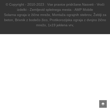
© Copyright - 2010-2023 : Vse pravice pridržane.
Nasveti
-
Vroči
izdelki
-
Zemljevid spletnega mesta
-
AMP Mobile
Solarna ograja iz žične mreže
,
Montaža ograjnih stebrov
,
Žeblji za
beton
,
Brivnik z bodečo žico
,
Protikorozijska ograja z dvojno žično
mrežo
,
1x19 jeklena vrv
,