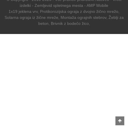
izdelki
-
Zemljevid spletnega mesta
-
AMP Mobile
1x19 jeklena vrv
,
Protikorozijska ograja z dvojno žično mrežo
,
Solarna ograja iz žične mreže
,
Montaža ograjnih stebrov
,
Žeblji za
beton
,
Brivnik z bodečo žico
,