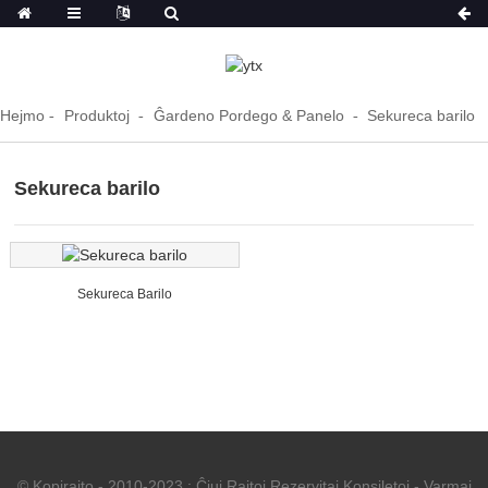
Hejmo
Produktoj
Ĝardeno Pordego & Panelo
Sekureca barilo
Sekureca barilo
Sekureca Barilo
© Kopirajto - 2010-2023 : Ĉiuj Rajtoj Rezervitaj.
Konsiletoj
-
Varmaj