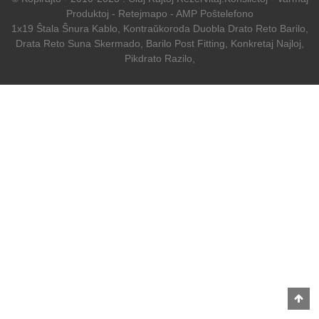
Produktoj
-
Retejmapo
-
AMP Poŝtelefono
1x19 Ŝtala Ŝnura Kablo
,
Kontraŭkoroda Duobla Drato Reto Barilo
,
Drata Reto Suna Skermado
,
Barilo Post Fitting
,
Konkretaj Najloj
,
Pikdrato Razilo
,