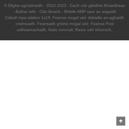
© Dlighe-sgrìobhaidh - 2010-2023 : Gach còir glèidhte.
Molaidhean
-
Bathar teth
-
Clàr-làraich
-
Mobile AMP saor an asgaidh
Càball ròpa stàilinn 1x19
,
Feansa mogal uèir dùbailte an-aghaidh
creimeadh
,
Feansadh grèine mogal uèir
,
Feansa Post
uidheamachadh
,
Nails concrait
,
Razor uèir bhiorach
,