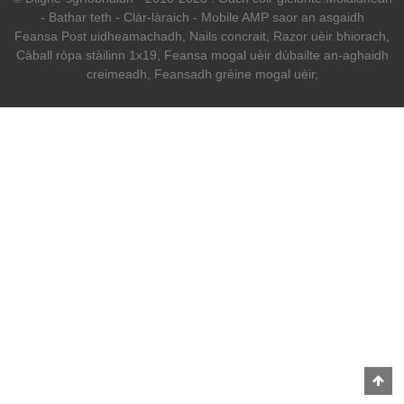
-
Bathar teth
-
Clàr-làraich
-
Mobile AMP saor an asgaidh
Feansa Post uidheamachadh
,
Nails concrait
,
Razor uèir bhiorach
,
Càball ròpa stàilinn 1x19
,
Feansa mogal uèir dùbailte an-aghaidh
creimeadh
,
Feansadh grèine mogal uèir
,