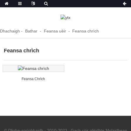
Dhachaigh
Bathar
Feansa uèir
Feansa chrìch
Feansa chrìch
Feansa Chrìch
© Dlighe-sgrìobhaidh - 2010-2023 : Gach còir glèidhte.
Molaidhean