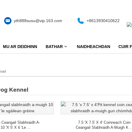
yth888susu@vip.163.com
+8613930410622
MU AR DEIDHINN
BATHAR
NAIDHEACHDAN
CUIR 
nel
Dog Kennel
 Ceangail Slabhraidh A-
7.5 'x 7.5' X 4' Coinneach Coin
10 'x 5' X 6 'le ...
Ceangail Slabhraidh A-Muigh K ..