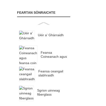
FEARTAN SÒNRAICHTE
Uèir a' Ghàrraidh
Feansa
Coineanach agus
feansa coin
Feansa ceangail
slabhraidh
Sgrion uinneag
fiberglass