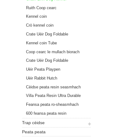
Ruith Coop cearc
Kennel coin
Crò kennel coin
Crate Uèir Dog Foldable
Kennel coin Tube
Coop cearc le mullach biorach
Crate Uèir Dog Foldable
Uèir Peata Playpen
Uèir Rabbit Hutch
Cèidse peata resin seasmhach
Villa Peata Resin Ultra Durable
Feansa peata ro-sheasmhach
L700 Ultra Durable
600 feansa peata resin
seasmhach
Trap cèidse
Peata peata