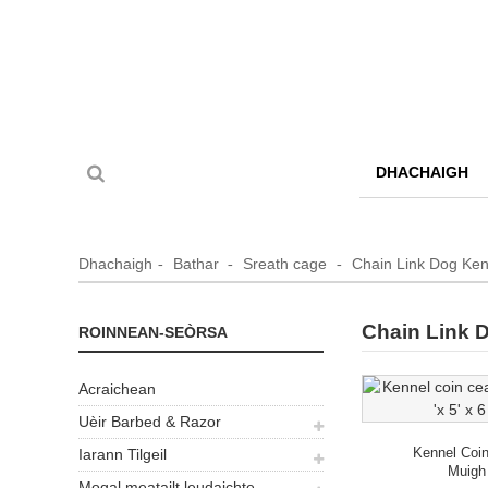
DHACHAIGH
Dhachaigh
Bathar
Sreath cage
Chain Link Dog Ken
Chain Link 
ROINNEAN-SEÒRSA
Acraichean
Uèir Barbed & Razor
Kennel Coin
Iarann ​​​​Tilgeil
Muigh 
Mogal meatailt leudaichte