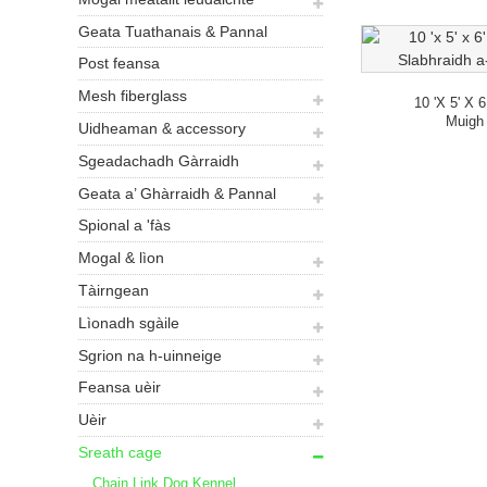
Geata Tuathanais & Pannal
Post feansa
Mesh fiberglass
10 'x 5' X 
Muigh 
Uidheaman & accessory
Sgeadachadh Gàrraidh
Geata a’ Ghàrraidh & Pannal
Spional a 'fàs
Mogal & lìon
Tàirngean
Lìonadh sgàile
Sgrion na h-uinneige
Feansa uèir
Uèir
Sreath cage
Chain Link Dog Kennel