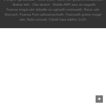
-
Bathar teth
-
Clàr-làraich
-
Mobile AMP saor an asgaidh
Feansa mogal uèir dùbailte an-aghaidh creimeadh
,
Razor uèir
bhiorach
,
Feansa Post uidheamachadh
,
Feansadh grèine mogal
uèir
,
Nails concrait
,
Càball ròpa stàilinn 1x19
,