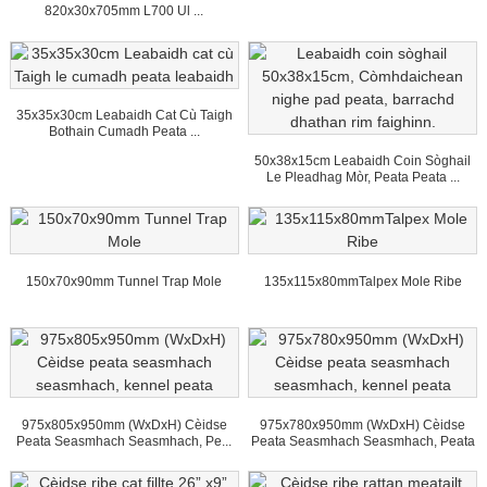
820x30x705mm L700 Ul ...
35x35x30cm Leabaidh Cat Cù Taigh
Bothain Cumadh Peata ...
50x38x15cm Leabaidh Coin Sòghail
Le Pleadhag Mòr, Peata Peata ...
150x70x90mm Tunnel Trap Mole
135x115x80mmTalpex Mole Ribe
975x805x950mm (WxDxH) Cèidse
975x780x950mm (WxDxH) Cèidse
Peata Seasmhach Seasmhach, Pe...
Peata Seasmhach Seasmhach, Peata
...