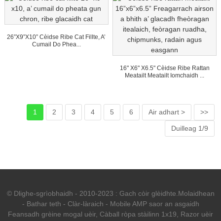
26”x9”x10” Cèidse Ribe Cat Fillte, A’
Cumail Do Phea...
16" X6" X6.5" Cèidse Ribe Rattan
Meatailt Meatailt Iomchaidh ...
1
2
3
4
5
6
Air adhart >
>>
Duilleag 1/9
© Dlighe-sgrìobhaidh - 2010-2023 : Gach còir glèidhte.
Molaidhean
-
Bathar teth
-
Clàr-làraich
-
Mobile AMP saor an asgaidh
Feansadh grèine mogal uèir
,
Càball ròpa stàilinn 1x19
,
Razor uèir