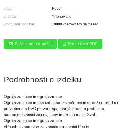
vrata:
Hebei
znamka:
YiTongHang
Zmogljivost dobave:
10000 kosov/kosov na mesec
Pošljite nam e-pošto
Prenesi kot PDF
Podrobnosti o izdelku
Ograja za zajce in ograja za pse
Ograja za zajce in pse izdelana iz vroče pocinkane žice pred ali
prevlečena s PVC po varjenju, manjši prostori proti tlom,
namenjeni zaščiti zajcev, psov in drugih malih živali.
Ograja za zajce in ograja za pse
●Posebej zasnovan za zaščito pred zajci.Pes in