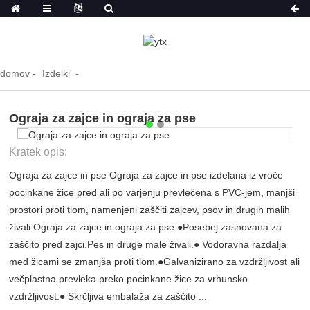
domov
Izdelki
Ograja za zajce in ograja za pse
Kratek opis:
Ograja za zajce in pse Ograja za zajce in pse izdelana iz vroče
pocinkane žice pred ali po varjenju prevlečena s PVC-jem, manjši
prostori proti tlom, namenjeni zaščiti zajcev, psov in drugih malih
živali.Ograja za zajce in ograja za pse ●Posebej zasnovana za
zaščito pred zajci.Pes in druge male živali.● Vodoravna razdalja
med žicami se zmanjša proti tlom.●Galvanizirano za vzdržljivost ali
večplastna prevleka preko pocinkane žice za vrhunsko
vzdržljivost.● Skrčljiva embalaža za zaščito ...