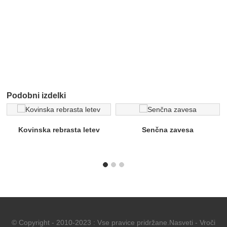
Podobni izdelki
Kovinska rebrasta letev
Senčna zavesa
© Copyright - 2010-2023 : Vse pravice pridržane.
Nasveti
-
Vroči