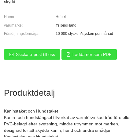
skydd...
Hamn:
Hebei
varumärke:
YiTongHang
Försörjningsförmåga:
10 000 stycken/stycken per månad
Skicka e-post till oss
Ladda ner som PDF
Produktdetalj
Kaninstaket och Hundstaket
Kanin- och hundstängsel tillverkat av varmförzinkad tråd före eller
PVC-belagd efter svetsning, mindre utrymmen mot marken,
designad för att skydda kanin, hund och andra smådjur.
Kaninstaket och Hundstaket