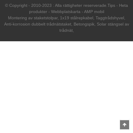
© Copyright - 2010-2023 : Alla rättigheter reserverade.
Tips
-
Heta
produkter
-
Webbplatskarta
-
AMP mobil
Montering av staketstolpar
,
1x19 stålrepkabel
,
Taggtrådshyvel
,
Anti-korrosion dubbelt trådnätstaket
,
Betongspik
,
Solar stängsel av
trådnät
,