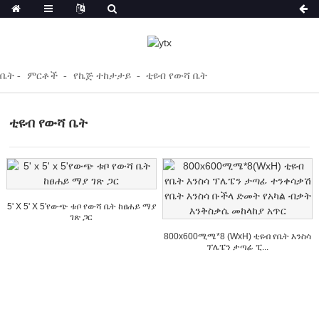
ቤት
ምርቶች
የኬጅ ተከታታይ
ቲዩብ የውሻ ቤት
ቲዩብ የውሻ ቤት
5' X 5' X 5'የውጭ ቱቦ የውሻ ቤት ከፀሐይ ማያ
ገጽ ጋር
800x600ሚሜ*8 (WxH) ቲዩብ የቤት እንስሳ
ፕሌፔን ታጣፊ ፒ...