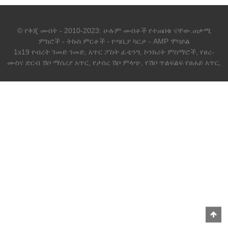
© የቅጂ መብት - 2010-2023: ሁሉም መብቶች የተጠበቁ ናቸው.
ጠቃሚ
ምክሮች
-
ትኩስ ምርቶች
-
የጣቢያ ካርታ
-
AMP ሞባይል
1x19 የብረት ገመድ ገመድ
,
አጥር ፖስት ፊቲንግ
,
ኮንክሪት ምስማሮች
,
የፀረ-
ሙስና ድርብ ሽቦ ማሰሪያ አጥር
,
የታሰረ ሽቦ ምላጭ
,
የሽቦ ጥልፍልፍ የፀሐይ አጥር
,