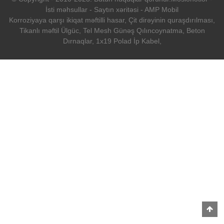
İsti məhsullar
-
Saytın xəritəsi
-
AMP Mobil
Korroziyaya qarşı ikiqat məftilli hasar
,
Çit dirəyinin quraşdırılması
,
Tikanlı məftil Ülgüc
,
Tel Mesh Günəş Qılıncoynatma
,
Beton
Dırnaqlar
,
1x19 Polad İp Kabel
,