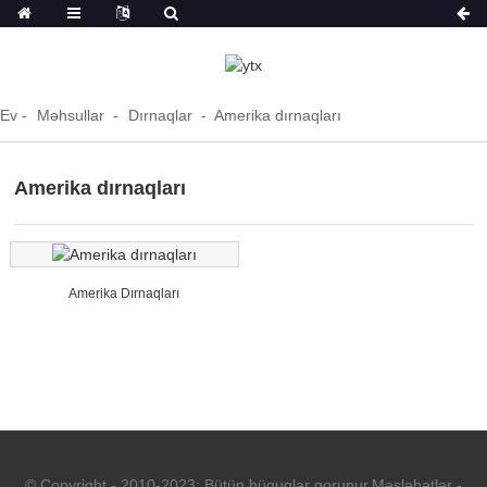
Ev
Məhsullar
Dırnaqlar
Amerika dırnaqları
Amerika dırnaqları
Amerika Dırnaqları
© Copyright - 2010-2023: Bütün hüquqlar qorunur.
Məsləhətlər
-