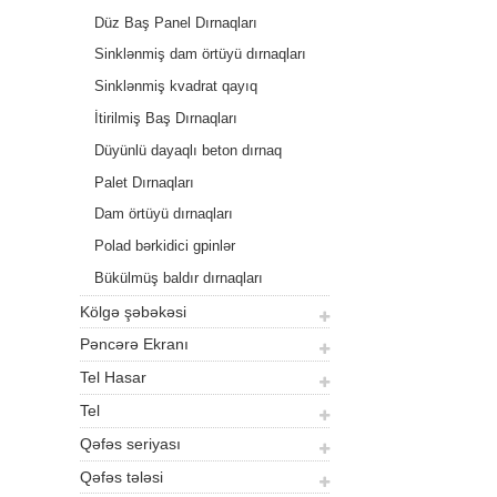
Düz Baş Panel Dırnaqları
Sinklənmiş dam örtüyü dırnaqları
çətir başlığı
Sinklənmiş kvadrat qayıq
dırnaqları
İtirilmiş Baş Dırnaqları
Düyünlü dayaqlı beton dırnaq
Palet Dırnaqları
Dam örtüyü dırnaqları
Polad bərkidici gpinlər
Bükülmüş baldır dırnaqları
Kölgə şəbəkəsi
Pəncərə Ekranı
Tel Hasar
Tel
Qəfəs seriyası
Qəfəs tələsi