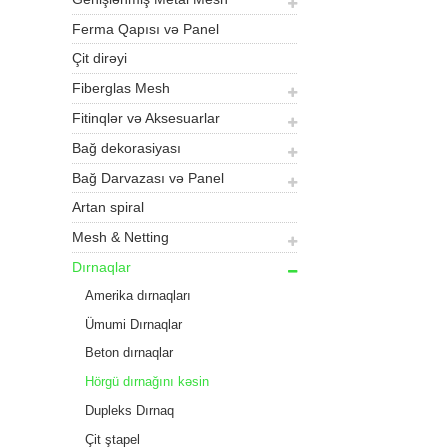
Ferma Qapısı və Panel
Çit dirəyi
Fiberglas Mesh
Fitinqlər və Aksesuarlar
Bağ dekorasiyası
Bağ Darvazası və Panel
Artan spiral
Mesh & Netting
Dırnaqlar
Amerika dırnaqları
Ümumi Dırnaqlar
Beton dırnaqlar
Hörgü dırnağını kəsin
Dupleks Dırnaq
Çit ştapel