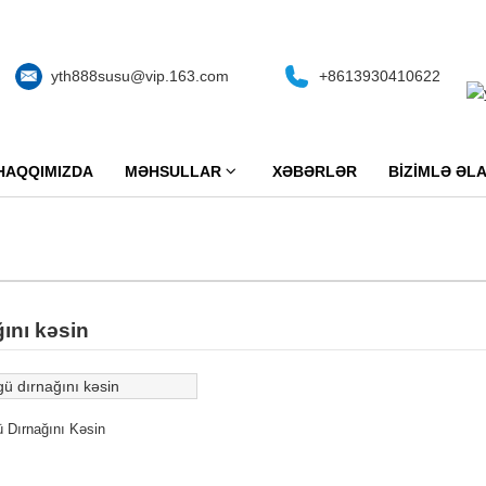
yth888susu@vip.163.com
+8613930410622
 HAQQIMIZDA
MƏHSULLAR
XƏBƏRLƏR
BIZIMLƏ ƏL
ını kəsin
 Dırnağını Kəsin