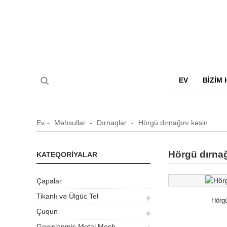
EV
BIZIM
Ev
Məhsullar
Dırnaqlar
Hörgü dırnağını kəsin
Hörgü dırnağ
KATEQORIYALAR
Çapalar
Tikanlı və Ülgüc Tel
Hörgü
Çuqun
Genişlənmiş Metal Mesh