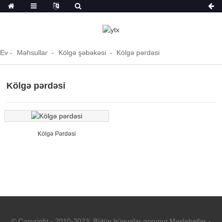
Ev
Məhsullar
Kölgə şəbəkəsi
Kölgə pərdəsi
Kölgə pərdəsi
Kölgə Pərdəsi
© Copyright - 2010-2023: Bütün hüquqlar qorunur.
Məsləhətlər
-