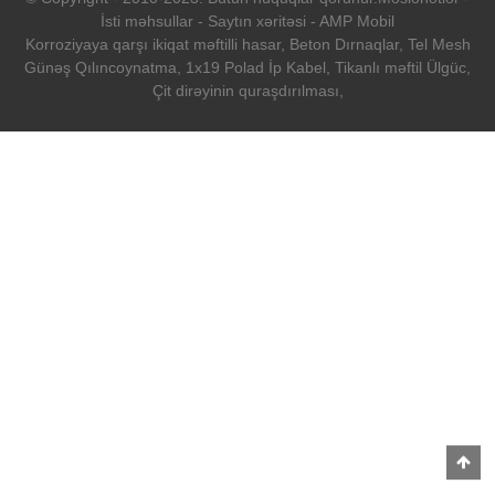
İsti məhsullar
-
Saytın xəritəsi
-
AMP Mobil
Korroziyaya qarşı ikiqat məftilli hasar
,
Beton Dırnaqlar
,
Tel Mesh
Günəş Qılıncoynatma
,
1x19 Polad İp Kabel
,
Tikanlı məftil Ülgüc
,
Çit dirəyinin quraşdırılması
,