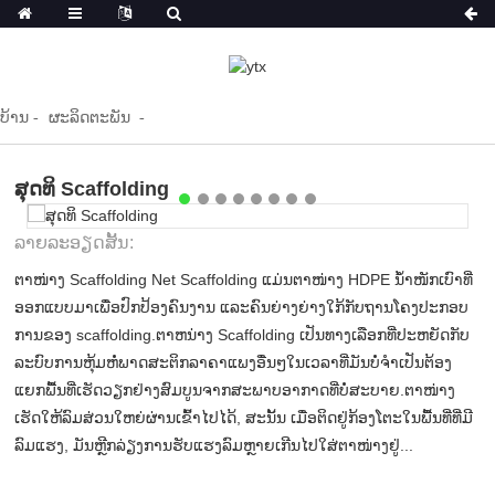
ບ້ານ
ຜະລິດຕະພັນ
ສຸດທິ Scaffolding
ລາຍ​ລະ​ອຽດ​ສັ້ນ​:
ຕາໜ່າງ Scaffolding Net Scaffolding ແມ່ນຕາໜ່າງ HDPE ນ້ຳໜັກເບົາທີ່
ອອກແບບມາເພື່ອປົກປ້ອງຄົນງານ ແລະຄົນຍ່າງຍ່າງໃກ້ກັບຖານໂຄງປະກອບ
ການຂອງ scaffolding.ຕາຫນ່າງ Scaffolding ເປັນທາງເລືອກທີ່ປະຫຍັດກັບ
ລະບົບການຫຸ້ມຫໍ່ພາດສະຕິກລາຄາແພງອື່ນໆໃນເວລາທີ່ມັນບໍ່ຈໍາເປັນຕ້ອງ
ແຍກພື້ນທີ່ເຮັດວຽກຢ່າງສົມບູນຈາກສະພາບອາກາດທີ່ບໍ່ສະບາຍ.ຕາໜ່າງ
ເຮັດໃຫ້ລົມສ່ວນໃຫຍ່ຜ່ານເຂົ້າໄປໄດ້, ສະນັ້ນ ເມື່ອຕິດຢູ່ກ້ອງໂຕະໃນພື້ນທີ່ທີ່ມີ
ລົມແຮງ, ມັນຫຼີກລ່ຽງການຮັບແຮງລົມຫຼາຍເກີນໄປໃສ່ຕາໜ່າງຢູ່...