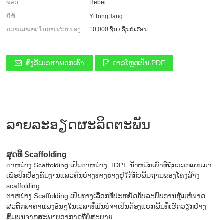
ພອດ:
Hebei
ຍີ່ຫໍ້:
YiTongHang
ຄວາມສາມາດໃນການສະຫນອງ:
10,000 ຊິ້ນ / ຊິ້ນຕໍ່ເດືອນ
ສົ່ງອີເມວຫາພວກເຮົາ
ດາວໂຫຼດເປັນ PDF
ລາຍລະອຽດຜະລິດຕະພັນ
ສຸດທິ Scaffolding
ຕາຫນ່າງ Scaffolding ເປັນຕາຫນ່າງ HDPE ນ້ໍາຫນັກເບົາທີ່ຖືກອອກແບບມາ
ເພື່ອປົກປ້ອງຄົນງານແລະຄົນຍ່າງທາງຍ່າງຢູ່ໃກ້ກັບພື້ນຖານຂອງໂຄງສ້າງ
scaffolding.
ຕາຫນ່າງ Scaffolding ເປັນທາງເລືອກທີ່ປະຫຍັດກັບລະບົບການຫຸ້ມຫໍ່ພາດ
ສະຕິກລາຄາແພງອື່ນໆໃນເວລາທີ່ມັນບໍ່ຈໍາເປັນຕ້ອງແຍກພື້ນທີ່ເຮັດວຽກຢ່າງ
ສົມບູນຈາກສະພາບອາກາດທີ່ບໍ່ສະບາຍ.