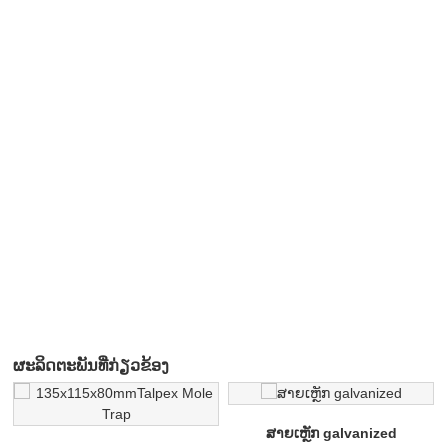
ຜະ​ລິດ​ຕະ​ພັນ​ທີ່​ກ່ຽວ​ຂ້ອງ
ສາຍເຫຼັກ galvanized