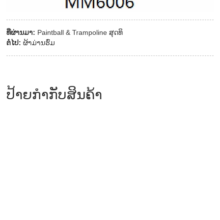
ທີ່ຜ່ານມາ:
Paintball & Trampoline ສຸດທິ
ຕໍ່ໄປ:
ຜ້າມ່ານຮົ່ມ
ປ້າຍກຳກັບສິນຄ້າ