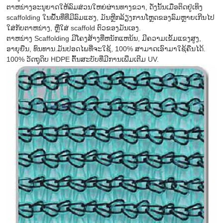
ຕາຫນ່າງອະນຸຍາດໃຫ້ລົມສ່ວນໃຫຍ່ຜ່ານທາງຂວາ, ດັ່ງນັ້ນເມື່ອຕິດຢູ່ເທິງ
scaffolding ໃນພື້ນທີ່ທີ່ມີລົມແຮງ, ມັນຫຼີກລ້ຽງການໂຫຼດຂອງລົມຫຼາຍເກີນໄປ
ໃສ່ກັບຕາຫນ່າງ, ຫຼືໃສ່ scaffold ຕົວຂອງມັນເອງ.
ຕາຫນ່າງ Scaffolding ມີໂຄງສ້າງທີ່ຫນັກແຫນ້ນ, ມີຄວາມເຂັ້ມແຂງສູງ,
ອາຍຸຍືນ, ທົນທານ.ມັນປອດໄພທີ່ຈະໃຊ້, 100% ສາມາດເອົາມາໃຊ້ຄືນໄດ້.
100% ວັດຖຸດິບ HDPE ຕົ້ນສະບັບທີ່ມີການເພີ່ມເຕີມ UV.