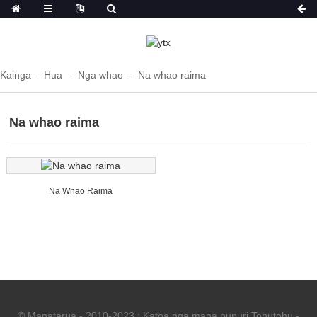
Kainga
Hua
Nga whao
Na whao raima
Na whao raima
Na Whao Raima
© Manatārua - 2010-2023 : Katoa nga mana pupuri.
Tohutohu
-