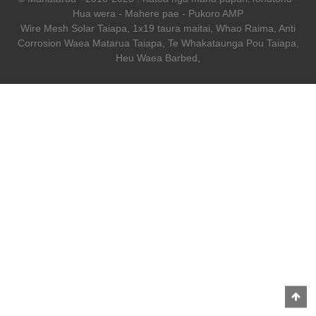
Hua wera
-
Mahere pae
-
Pukoro AMP
Wire Mesh Solar Taiapa
,
1x19 taura maitai
,
Whao Raima
,
Anti
Corrosion Waea Matarua Taiapa
,
Te Whakataunga Pou Taiapa
,
Heu Waea Barbed
,