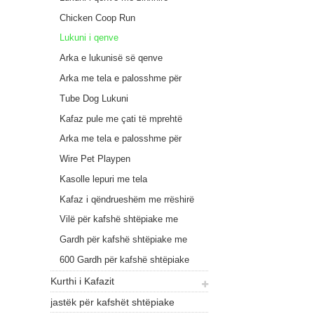
Chicken Coop Run
Lukuni i qenve
Arka e lukunisë së qenve
Arka me tela e palosshme për
qen
Tube Dog Lukuni
Kafaz pule me çati të mprehtë
Arka me tela e palosshme për
qen
Wire Pet Playpen
Kasolle lepuri me tela
Kafaz i qëndrueshëm me rrëshirë
për kafshë shtëpiake
Vilë për kafshë shtëpiake me
rrëshirë ultra të qëndrueshme
Gardh për kafshë shtëpiake me
rrëshirë ultra të qëndrueshme L700
600 Gardh për kafshë shtëpiake
me rrëshirë të qëndrueshme
Kurthi i Kafazit
jastëk për kafshët shtëpiake