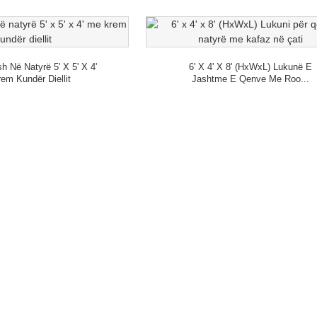
h Në Natyrë 5' X 5' X 4'
6' X 4' X 8' (HxWxL) Lukunë E
m ​​kundër Diellit
Jashtme E Qenve Me Roo...