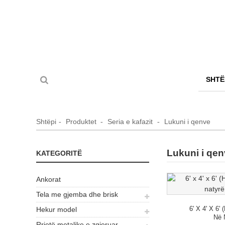
SHTË
Shtëpi
Produktet
Seria e kafazit
Lukuni i qenve
Lukuni i qe
KATEGORITË
Ankorat
Tela me gjemba dhe brisk
6' X 4' X 6
Hekur model
Në 
Rrjetë metalike e zgjeruar