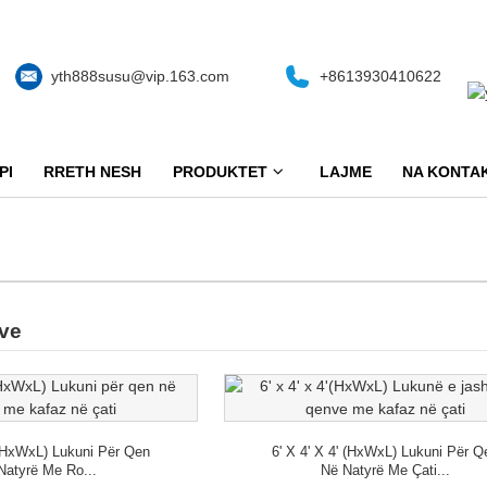
yth888susu@vip.163.com
+8613930410622
PI
RRETH NESH
PRODUKTET
LAJME
NA KONTA
nve
' (HxWxL) Lukuni Për Qen
6' X 4' X 4' (HxWxL) Lukuni Për Q
Natyrë Me Ro...
Në Natyrë Me Çati...