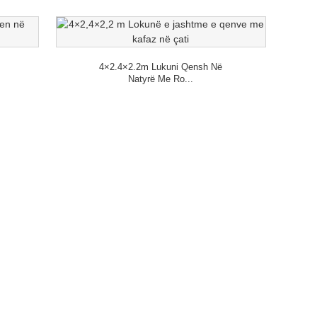
4×2.4×2.2m Lukuni Qensh Në
Natyrë Me Ro...