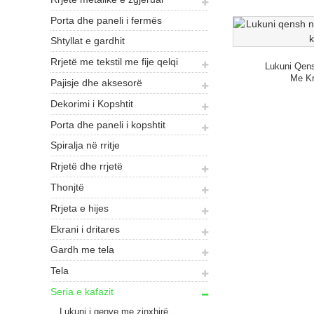
Porta dhe paneli i fermës
Shtyllat e gardhit
Rrjetë me tekstil me fije qelqi
Lukuni Qens
Me Kre
Pajisje dhe aksesorë
Dekorimi i Kopshtit
Porta dhe paneli i kopshtit
Spiralja në rritje
Rrjetë dhe rrjetë
Thonjtë
Rrjeta e hijes
Ekrani i dritares
Gardh me tela
Tela
Seria e kafazit
Lukuni i qenve me zinxhirë