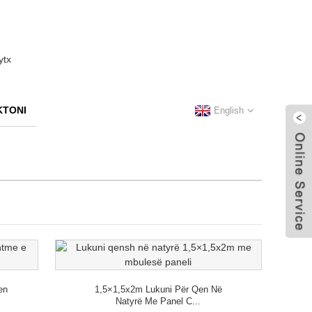
KTONI
English
en
1,5×1,5x2m Lukuni Për Qen Në
Natyrë Me Panel C...