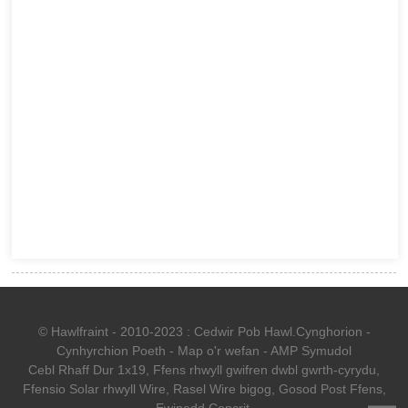
© Hawlfraint - 2010-2023 : Cedwir Pob Hawl.
Cynghorion
-
Cynhyrchion Poeth
-
Map o'r wefan
-
AMP Symudol
Cebl Rhaff Dur 1x19
,
Ffens rhwyll gwifren dwbl gwrth-cyrydu
,
Ffensio Solar rhwyll Wire
,
Rasel Wire bigog
,
Gosod Post Ffens
,