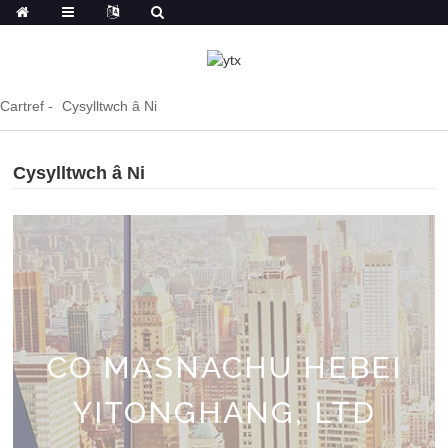
Cartref
Cysylltwch â Ni
Cysylltwch â Ni
CO MASNACHU HEBEI
YITONGHANG, LTD