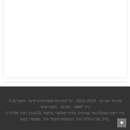
© זכויות יוצרים - 2010-2023 : כל הזכויות שמורות.
טיפים
-
מוצרים
AMP נייד
-
חמים
-
מפת אתר
גדר רשת כפולה נגד קורוזיה
,
גידור סולארי ברשת
,
כבל חבל פלדה 1x19
,
תיל
,
סכין גילוח תיל
,
התאמת עמוד גדר
,
מסמרי בטון