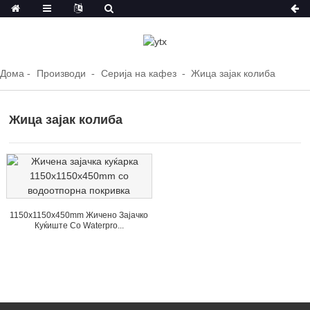
Дома
Производи
Серија на кафез
Жица зајак колиба
Жица зајак колиба
1150x1150x450mm Жичено Зајачко
Куќиште Со Waterpro...