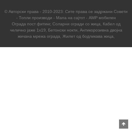
© Авторски права - 2010-2023: Сите права се задржани.
Совети
-
Топли производи
-
Мапа на сајтот
-
AMP мобилен
Ограда пост фитинг
,
Соларни огради со жица
,
Кабел од
челично јаже 1x19
,
Бетонски нокти
,
Антикорозивна двојна
жичана мрежа ограда
,
Жилет од бодликава жица
,